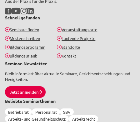
Aus der Praxis für die Praxis.
Facebook
YouTube
Instagram
LinkedIn
Schnell gefunden
Seminare finden
Veranstaltungsorte
Musterschreiben
Laufende Projekte
Bildungsprogramm
Standorte
Bildungsurlaub
Kontakt
Seminar-Newsletter
Bleib informiert über aktuelle Seminare, Gerichtsentscheidungen und
Neuigkeiten.
Jetzt anmelden
Beliebte Seminarthemen
Betriebsrat
Personalrat
SBV
Arbeits- und Gesundheitsschutz
Arbeitsrecht
Datenschutz und Digitalisierung
Tarifrecht
Personalentwicklung und Rente
Online-Schulungen
Alle Themen