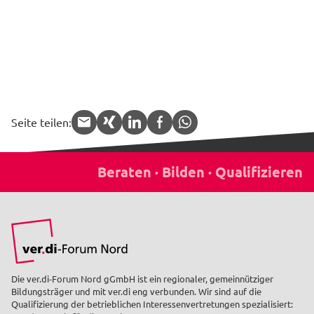
Seite teilen:
APP.share.target.mail
APP.share.target.xing
APP.share.target.linked
APP.share.target.f
APP.share.targe
Die ver.di-Forum Nord gGmbH ist ein regionaler, gemeinnütziger
Bildungsträger und mit ver.di eng verbunden. Wir sind auf die
Qualifizierung der betrieblichen Interessenvertretungen spezialisiert: