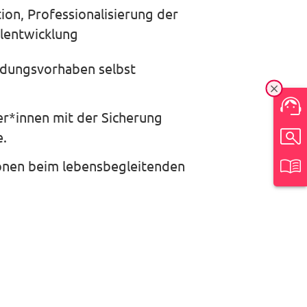
on, Professionalisierung der
lentwicklung
ildungsvorhaben selbst
Ein-/
ter*innen mit der Sicherung
e.
ionen beim lebensbegleitenden