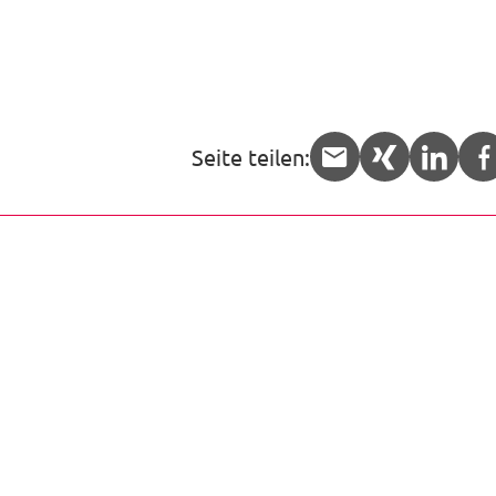
Seite teilen:
APP.share.
APP.sha
APP.
Die ver.di-Forum Nord gGmbH ist ein regionaler,
gemeinnütziger Bildungsträger und mit ver.di eng