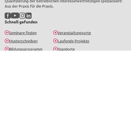
Qualifizierung der betrieblichen Interessenvertretungen spezialisiert:
Aus der Praxis für die Praxis.
Facebook
YouTube
Instagram
LinkedIn
Schnell gefunden
Seminare finden
Veranstaltungsorte
Musterschreiben
Laufende Projekte
Bildungsprogramm
Standorte
Bildungsurlaub
Kontakt
Seminar-Newsletter
Bleib informiert über aktuelle Seminare, Gerichtsentscheidungen und
Neuigkeiten.
Jetzt anmelden
Beliebte Seminarthemen
Betriebsrat
Personalrat
SBV
Arbeits- und Gesundheitsschutz
Arbeitsrecht
Datenschutz und Digitalisierung
Tarifrecht
Personalentwicklung und Rente
Online-Schulungen