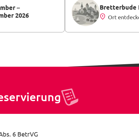
Bretterbude 
ember
–
ember 2026
Ort entdeck
eservierung
 Abs. 6 BetrVG