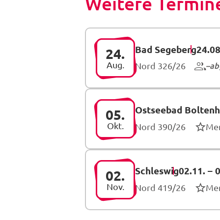
Weitere Termine
Bad Segeberg
24.08
24.
Aug.
ab
Nord 326/26
Ostseebad Bolten
05.
Okt.
Nord 390/26
Me
Schleswig
02.11.
–
0
02.
Nov.
Nord 419/26
Me