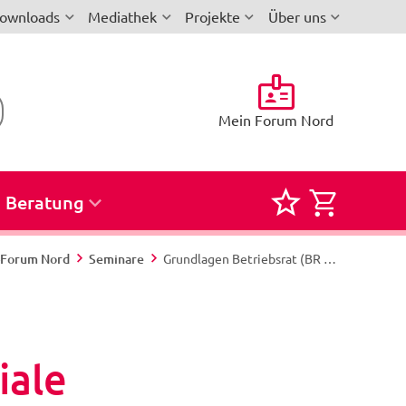
ownloads
Mediathek
Projekte
Über uns
Mein Forum Nord
Beratung
Merkliste
Semina
für
zur
i-Forum Nord
Seminare
Grundlagen Betriebsrat (BR 3): Soziale Angelegenheiten - „Agieren statt reagieren!“ - Nord 361/26 - Büsum
Seminare
Buchun
und
Reservi
iale