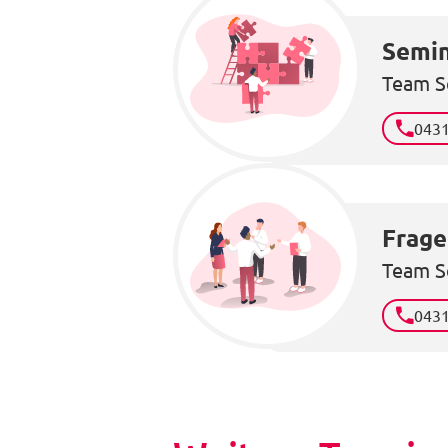
Semin
Team S
043
Frage
Team S
043