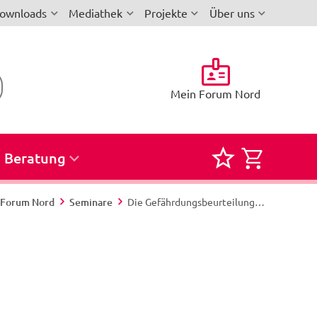
ownloads
Mediathek
Projekte
Über uns
Mein Forum Nord
Beratung
Merkliste
Semina
für
zur
i-Forum Nord
Seminare
Die Gefährdungsbeurteilung - Nord 354/26 - Lübeck
Seminare
Buchun
und
Reservi