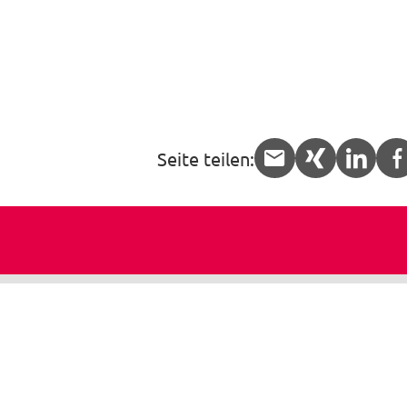
Seite teilen:
APP.share.
APP.sha
APP.