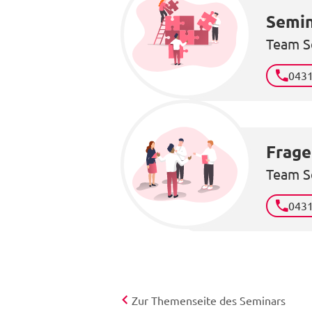
Semin
Team S
043
Frage
Team S
043
Zur Themenseite des Seminars