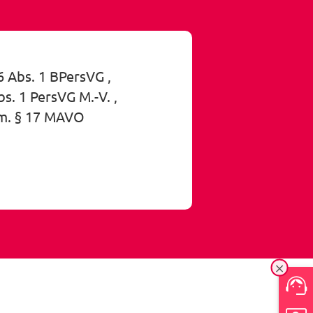
46 Abs. 1 BPersVG
bs. 1 PersVG M.-V.
V.m. § 17 MAVO
Ein-/