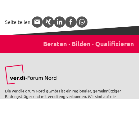
Seite teilen:
APP.share.target.mail
APP.share.target.xing
APP.share.target.linked
APP.share.target.f
APP.share.targe
Die ver.di-Forum Nord gGmbH ist ein regionaler, gemeinnütziger
Bildungsträger und mit ver.di eng verbunden. Wir sind auf die
Qualifizierung der betrieblichen Interessenvertretungen spezialisiert:
Aus der Praxis für die Praxis.
Facebook
YouTube
Instagram
LinkedIn
Schnell gefunden
Seminare finden
Veranstaltungsorte