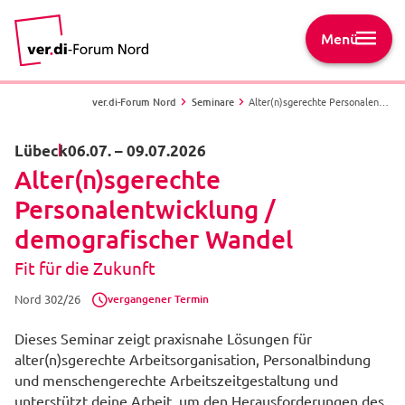
Menü
ver.di-Forum Nord
Seminare
Alter(n)sgerechte Personalentwicklung / demografischer Wandel - Fit für die Zukunft - Nord 302/26 - Lübeck
Lübeck
06.07.
–
09.07.2026
Alter(n)sgerechte
Personalentwicklung /
demografischer Wandel
Fit für die Zukunft
vergangener Termin
Nord 302/26
Dieses Seminar zeigt praxisnahe Lösungen für
alter(n)sgerechte Arbeitsorganisation, Personalbindung
und menschengerechte Arbeitszeitgestaltung und
unterstützt deine Arbeit, um den Herausforderungen des