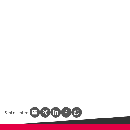
Seite teilen:
APP.share.target.mail
APP.share.target.xing
APP.share.target.linked
APP.share.target.f
APP.share.targe