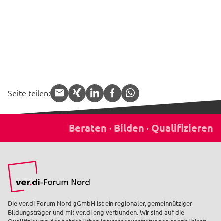
Seite teilen:
APP.share.target.mail
APP.share.target.xing
APP.share.target.linked
APP.share.target.f
APP.share.targe
Die ver.di-Forum Nord gGmbH ist ein regionaler, gemeinnütziger
Bildungsträger und mit ver.di eng verbunden. Wir sind auf die
Qualifizierung der betrieblichen Interessenvertretungen spezialisiert: