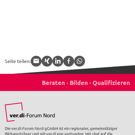
Seite teilen:
APP.share.target.mail
APP.share.target.xing
APP.share.target.linked
APP.share.target.f
APP.share.targe
Die ver.di-Forum Nord gGmbH ist ein regionaler, gemeinnütziger
Bildungsträger und mit ver.di eng verbunden. Wir sind auf die