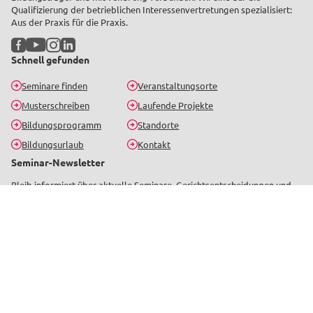
Qualifizierung der betrieblichen Interessenvertretungen spezialisiert:
Aus der Praxis für die Praxis.
Facebook
YouTube
Instagram
LinkedIn
Schnell gefunden
Seminare finden
Veranstaltungsorte
Musterschreiben
Laufende Projekte
Bildungsprogramm
Standorte
Bildungsurlaub
Kontakt
Seminar-Newsletter
Bleib informiert über aktuelle Seminare, Gerichtsentscheidungen und
Neuigkeiten.
Jetzt anmelden
Beliebte Seminarthemen
Betriebsrat
Personalrat
SBV
Arbeits- und Gesundheitsschutz
Arbeitsrecht
Datenschutz und Digitalisierung
Tarifrecht