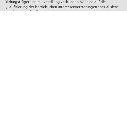
Bildungsträger und mit ver.di eng verbunden. Wir sind auf die
Qualifizierung der betrieblichen Interessenvertretungen spezialisiert:
Aus der Praxis für die Praxis.
Facebook
YouTube
Instagram
LinkedIn
Schnell gefunden
Seminare finden
Veranstaltungsorte
Musterschreiben
Laufende Projekte
Bildungsprogramm
Standorte
Bildungsurlaub
Kontakt
Seminar-Newsletter
Bleib informiert über aktuelle Seminare, Gerichtsentscheidungen und
Neuigkeiten.
Jetzt anmelden
Beliebte Seminarthemen
Betriebsrat
Personalrat
SBV
Arbeits- und Gesundheitsschutz
Arbeitsrecht
Datenschutz und Digitalisierung
Tarifrecht