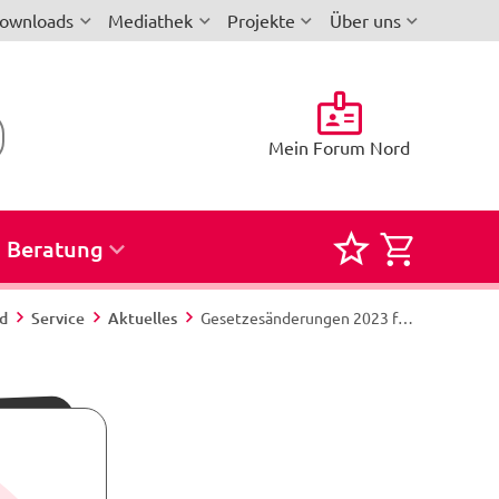
ownloads
Mediathek
Projekte
Über uns
Mein Forum Nord
Beratung
Merkliste
Semina
für
zur
rd
Service
Aktuelles
Gesetzesänderungen 2023 für Betriebs- und Personalräte
Seminare
Buchun
und
Reservi