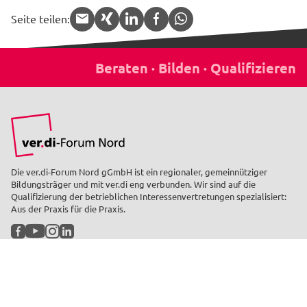
Seite teilen:
APP.share.target.mail
APP.share.target.xing
APP.share.target.linked
APP.share.target.f
APP.share.targe
Die ver.di-Forum Nord gGmbH ist ein regionaler, gemeinnütziger
Bildungsträger und mit ver.di eng verbunden. Wir sind auf die
Qualifizierung der betrieblichen Interessenvertretungen spezialisiert:
Aus der Praxis für die Praxis.
Facebook
YouTube
Instagram
LinkedIn
Schnell gefunden
Seminare finden
Veranstaltungsorte
Musterschreiben
Laufende Projekte