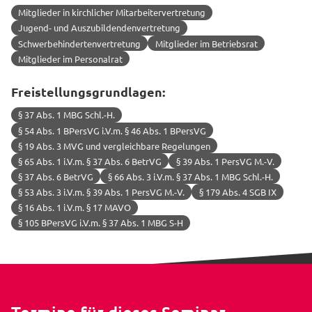
Mitglieder in kirchlicher Mitarbeitervertretung
Jugend- und Auszubildendenvertretung
Schwerbehindertenvertretung
Mitglieder im Betriebsrat
Mitglieder im Personalrat
Freistellungsgrundlagen:
§ 37 Abs. 1 MBG Schl.-H.
§ 54 Abs. 1 BPersVG i.V.m. § 46 Abs. 1 BPersVG
§ 19 Abs. 3 MVG und vergleichbare Regelungen
§ 65 Abs. 1 i.V.m. § 37 Abs. 6 BetrVG
§ 39 Abs. 1 PersVG M.-V.
§ 37 Abs. 6 BetrVG
§ 66 Abs. 3 i.V.m. § 37 Abs. 1 MBG Schl.-H.
§ 53 Abs. 3 i.V.m. § 39 Abs. 1 PersVG M.-V.
§ 179 Abs. 4 SGB IX
§ 16 Abs. 1 i.V.m. § 17 MAVO
§ 105 BPersVG i.V.m. § 37 Abs. 1 MBG S-H