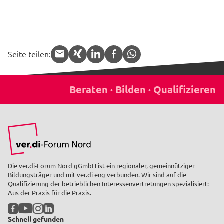
Seite teilen:
APP.share.target.mail
APP.share.target.xing
APP.share.target.linked
APP.share.target.f
APP.share.targe
Die ver.di-Forum Nord gGmbH ist ein regionaler, gemeinnütziger
Bildungsträger und mit ver.di eng verbunden. Wir sind auf die
Qualifizierung der betrieblichen Interessenvertretungen spezialisiert:
Aus der Praxis für die Praxis.
Facebook
YouTube
Instagram
LinkedIn
Schnell gefunden