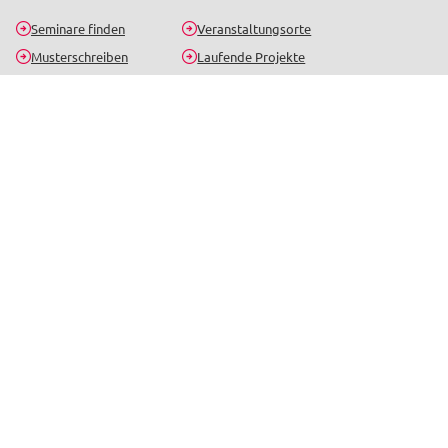
Seminare finden
Veranstaltungsorte
Musterschreiben
Laufende Projekte
Bildungsprogramm
Standorte
Bildungsurlaub
Kontakt
Seminar-Newsletter
Bleib informiert über aktuelle Seminare, Gerichtsentscheidungen und
Neuigkeiten.
Jetzt anmelden
Beliebte Seminarthemen
Betriebsrat
Personalrat
SBV
Arbeits- und Gesundheitsschutz
Arbeitsrecht
Datenschutz und Digitalisierung
Tarifrecht
Personalentwicklung und Rente
Online-Schulungen
Alle Themen