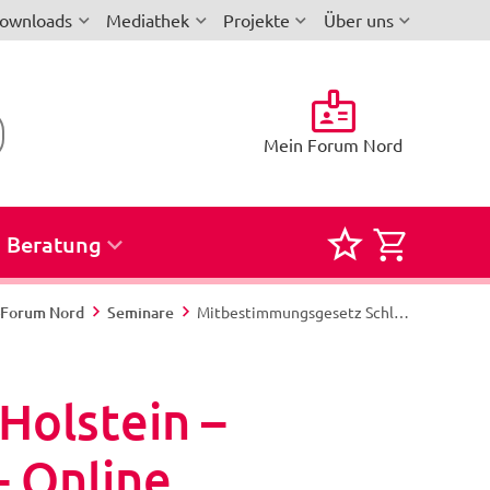
ownloads
Mediathek
Projekte
Über uns
Mein Forum Nord
Beratung
Merkliste
Semina
für
zur
i-Forum Nord
Seminare
Mitbestimmungsgesetz Schleswig-Holstein – Grundlagenseminar MBG Modul 2 – Online - „Mitbestimmen – Mitgestalten – Durchsetzen!“
Seminare
Buchun
und
Holstein –
Reservi
 Online