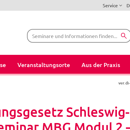
Service
D
Suchbegriffe
se
Veranstaltungsorte
Aus der Praxis
ver.d
gsgesetz Schleswig-
eminar MBG Modul 2 –