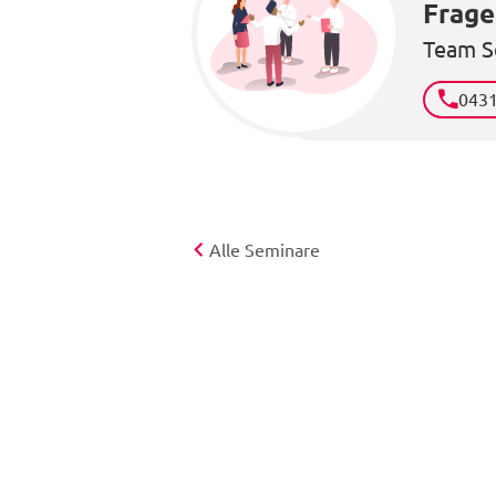
Frage
Team S
043
Alle Seminare