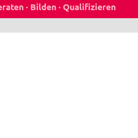
Seminar-Newsletter
Bleib informiert über aktuelle Seminare,
Gerichtsentscheidungen und Neuigkeiten.
Jetzt anmelden
sierung
Tarifrecht