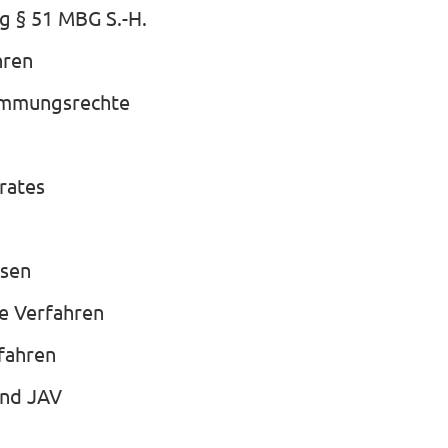
 § 51 MBG S.-H.
hren
immungsrechte
lrates
ssen
e Verfahren
rfahren
und JAV