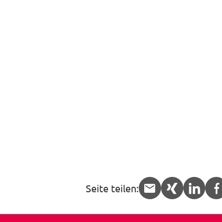
Seite teilen:
APP.share.
APP.sha
APP.