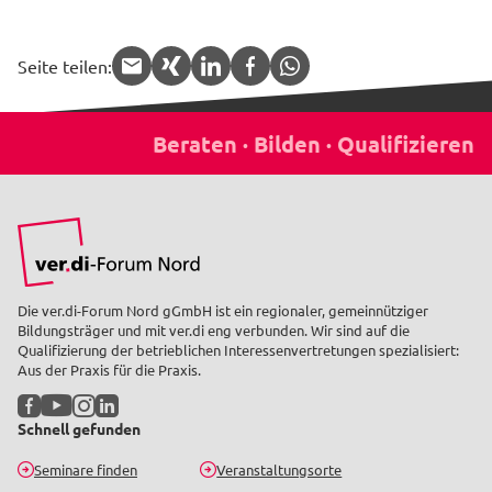
Seite teilen:
APP.share.target.mail
APP.share.target.xing
APP.share.target.linked
APP.share.target.f
APP.share.targe
Die ver.di-Forum Nord gGmbH ist ein regionaler, gemeinnütziger
Bildungsträger und mit ver.di eng verbunden. Wir sind auf die
Qualifizierung der betrieblichen Interessenvertretungen spezialisiert:
Aus der Praxis für die Praxis.
Facebook
YouTube
Instagram
LinkedIn
Schnell gefunden
Seminare finden
Veranstaltungsorte