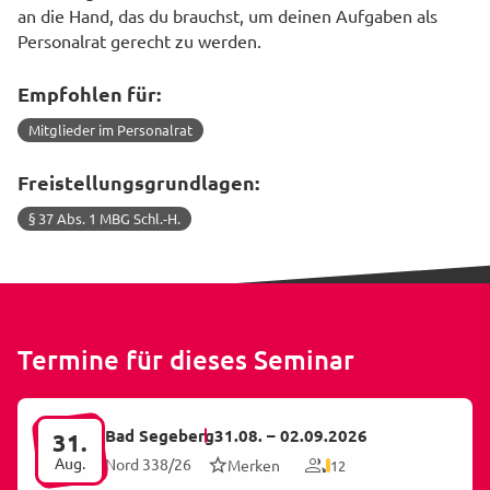
an die Hand, das du brauchst, um deinen Aufgaben als
Personalrat gerecht zu werden.
Empfohlen für:
Mitglieder im Personalrat
Freistellungsgrundlagen:
§ 37 Abs. 1 MBG Schl.-H.
Termine für dieses Seminar
Bad Segeberg
31.08.
–
02.09.2026
31.
Aug.
Nord 338/26
Merken
12