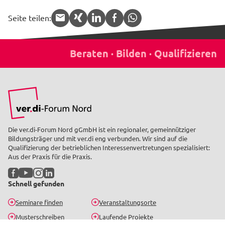
Seite teilen:
APP.share.target.mail
APP.share.target.xing
APP.share.target.linked
APP.share.target.f
APP.share.targe
Die ver.di-Forum Nord gGmbH ist ein regionaler, gemeinnütziger
Bildungsträger und mit ver.di eng verbunden. Wir sind auf die
Qualifizierung der betrieblichen Interessenvertretungen spezialisiert:
Aus der Praxis für die Praxis.
Facebook
YouTube
Instagram
LinkedIn
Schnell gefunden
Seminare finden
Veranstaltungsorte
Musterschreiben
Laufende Projekte