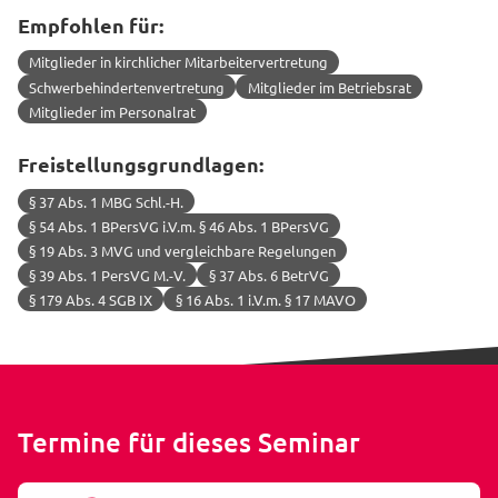
Empfohlen für:
Mitglieder in kirchlicher Mitarbeitervertretung
Schwerbehindertenvertretung
Mitglieder im Betriebsrat
Mitglieder im Personalrat
Freistellungsgrundlagen:
§ 37 Abs. 1 MBG Schl.-H.
§ 54 Abs. 1 BPersVG i.V.m. § 46 Abs. 1 BPersVG
§ 19 Abs. 3 MVG und vergleichbare Regelungen
§ 39 Abs. 1 PersVG M.-V.
§ 37 Abs. 6 BetrVG
§ 179 Abs. 4 SGB IX
§ 16 Abs. 1 i.V.m. § 17 MAVO
Termine für dieses Seminar