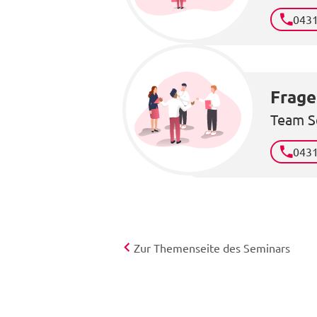
043
Frage
Team S
043
Zur Themenseite des Seminars