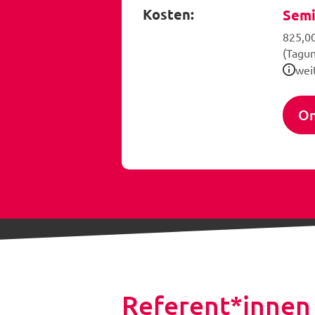
Kosten:
Semi
825,00
(Tagu
wei
On
Referent*innen