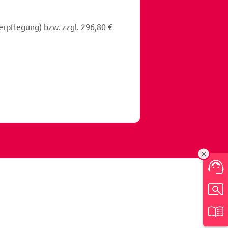
erpflegung) bzw. zzgl. 296,80 €
Ein-/