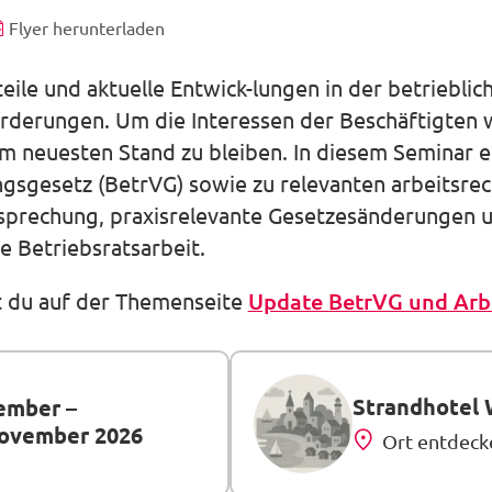
Flyer herunterladen
le und aktuelle Entwick-lungen in der betrieblich
rderungen. Um die Interessen der Beschäftigten 
dem neuesten Stand zu bleiben. In diesem Seminar er
gsgesetz (BetrVG) sowie zu relevanten arbeitsre
-sprechung, praxisrelevante Gesetzesänderungen u
e Betriebsratsarbeit.
t du auf der Themenseite
Update BetrVG und Arbe
Strandhotel 
vember
–
November 2026
Ort entdeck