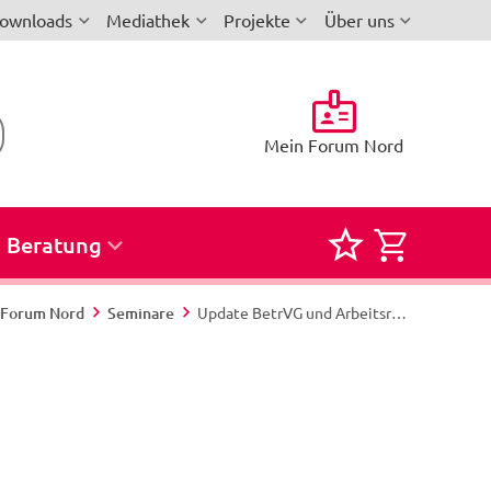
ownloads
Mediathek
Projekte
Über uns
Mein Forum Nord
Beratung
Merkliste
Semina
für
zur
i-Forum Nord
Seminare
Update BetrVG und Arbeitsrecht - Nord 427/26 - Weissenhäuser Strand
Seminare
Buchun
und
Reservi