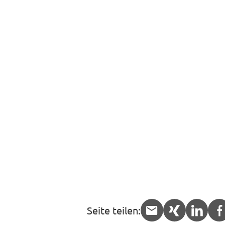
Seite teilen:
APP.share.
APP.sha
APP.