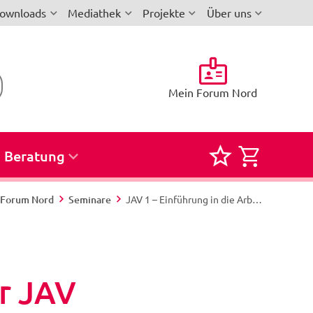
ownloads
Mediathek
Projekte
Über uns
Mein Forum Nord
Beratung
Merkliste
Semina
für
zur
i-Forum Nord
Seminare
JAV 1 – Einführung in die Arbeit der JAV (BPersVG, MBG S.-H. und PersVG M.-V.) - Grundlegende Aufgaben und Handlungsmöglichkeiten der JAV - Nord 422/26 - Undeloh
Seminare
Buchun
und
Reservi
er JAV