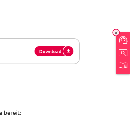
Ein-/
Download
 bereit: