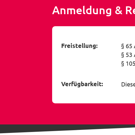
Anmeldung & R
Freistellung:
§ 65 
§ 53 
§ 10
Verfügbarkeit:
Dies