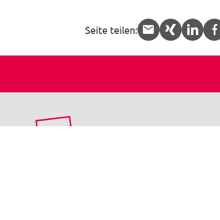
Seite teilen:
APP.share.
APP.sha
APP.
Die ver.di-Forum Nord gGmbH ist ein regionaler,
gemeinnütziger Bildungsträger und mit ver.di eng
verbunden. Wir sind auf die Qualifizierung der
betrieblichen Interessenvertretungen spezialisiert: 
der Praxis für die Praxis.