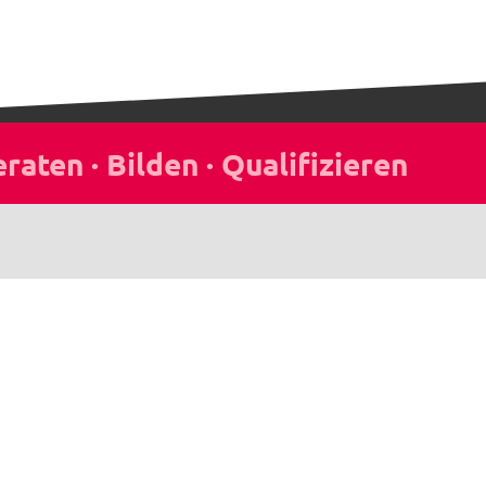
Seminar-Newsletter
Bleib informiert über aktuelle Seminare,
Gerichtsentscheidungen und Neuigkeiten.
Jetzt anmelden