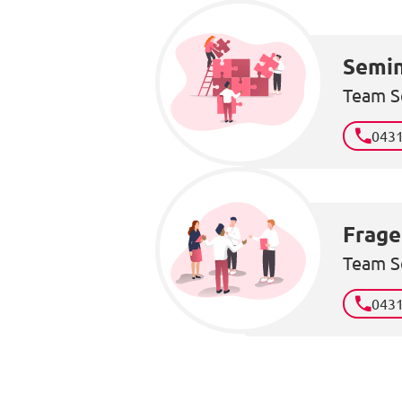
Semin
Team S
043
Frage
Team S
043