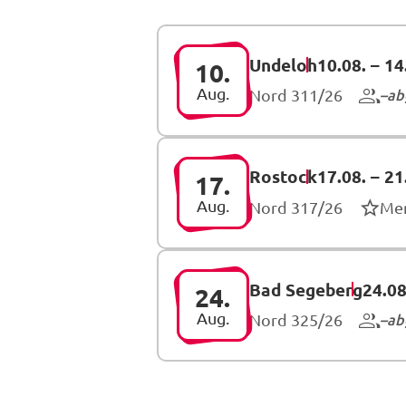
Undeloh
10.08.
–
14
10.
Aug.
ab
Nord 311/26
Rostock
17.08.
–
21
17.
Aug.
Nord 317/26
Me
Bad Segeberg
24.08
24.
Aug.
ab
Nord 325/26