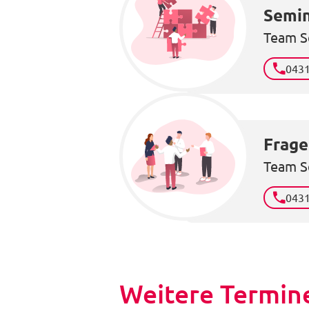
Semin
Team S
043
Frage
Team S
043
Weitere Termine