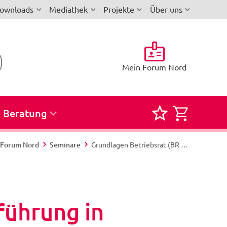
ownloads
Mediathek
Projekte
Über uns
Mein Forum Nord
Beratung
Merkliste
Semina
für
zur
i-Forum Nord
Seminare
Grundlagen Betriebsrat (BR 1): Einführung in die Betriebsverfassung - „Aller Anfang ist – gar nicht so schwer!“ - Nord 380/26 - Büsum
Seminare
Buchun
und
Reservi
führung in