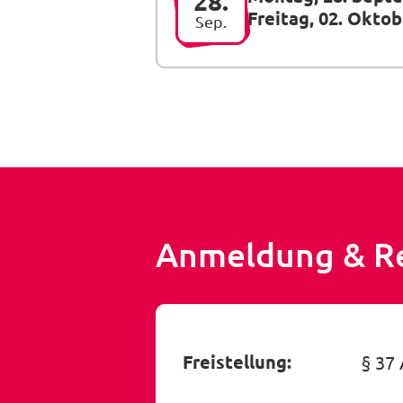
28.
Freitag, 02. Okto
Sep.
Anmeldung & R
Freistellung:
§ 37