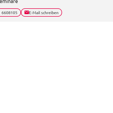
eminare
1 6608105
E-Mail schreiben