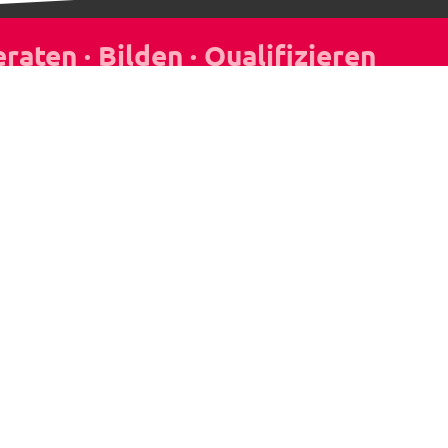
Seminar-Newsletter
Bleib informiert über aktuelle Seminare,
Gerichtsentscheidungen und Neuigkeiten.
Jetzt anmelden