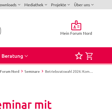
ownloads
Mediathek
Projekte
Über uns
Mein Forum Nord
Beratung
Merkliste
Semina
für
zur
i-Forum Nord
Seminare
Betriebsratswahl 2026: Kompaktseminar mit begleitender Telefon-Hotline – Wahlvorstandsschulung normales Wahlverfahren (1-tägig) - Nord 135/26 - Greifswald
Seminare
Buchun
und
Reservi
eminar mit