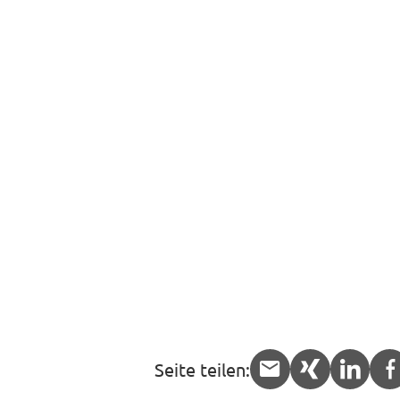
Seite teilen:
APP.share.
APP.sha
APP.