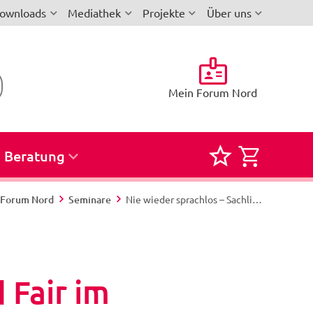
ownloads
Mediathek
Projekte
Über uns
Mein Forum Nord
Beratung
Merkliste
Semina
für
zur
i-Forum Nord
Seminare
Nie wieder sprachlos – Sachlich und Fair im Gespräch - Nord 1180/26 - Büsum
Seminare
Buchun
und
Reservi
 Fair im