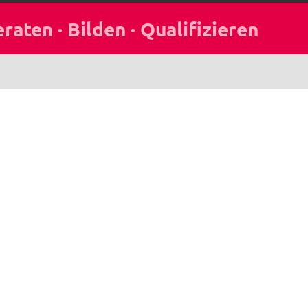
Seminar-Newsletter
Bleib informiert über aktuelle Seminare,
Gerichtsentscheidungen und Neuigkeiten.
Jetzt anmelden
sierung
Tarifrecht