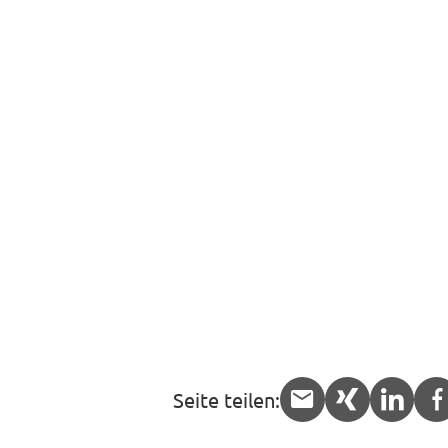
Seite teilen:
APP.share.
APP.sha
APP.