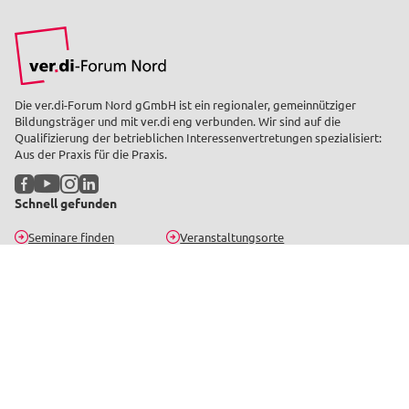
Die ver.di-Forum Nord gGmbH ist ein regionaler, gemeinnütziger
Bildungsträger und mit ver.di eng verbunden. Wir sind auf die
Qualifizierung der betrieblichen Interessenvertretungen spezialisiert:
Aus der Praxis für die Praxis.
Facebook
YouTube
Instagram
LinkedIn
Schnell gefunden
Seminare finden
Veranstaltungsorte
Musterschreiben
Laufende Projekte
Bildungsprogramm
Standorte
Bildungsurlaub
Kontakt
Seminar-Newsletter
Bleib informiert über aktuelle Seminare, Gerichtsentscheidungen und
Neuigkeiten.