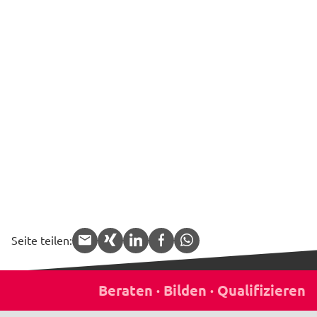
Seite teilen:
APP.share.target.mail
APP.share.target.xing
APP.share.target.linked
APP.share.target.f
APP.share.targe