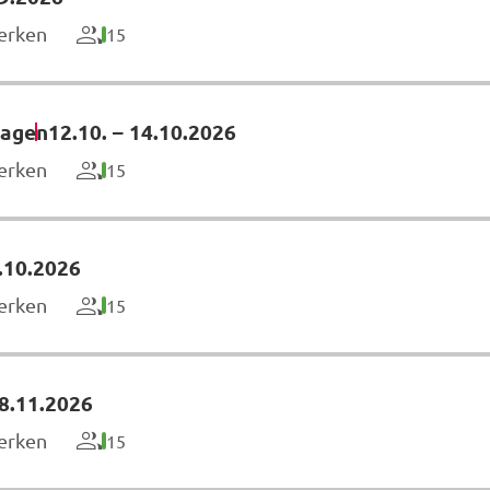
erken
15
hagen
12.10.
–
14.10.2026
erken
15
.10.2026
erken
15
8.11.2026
erken
15