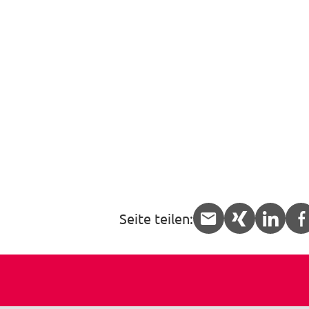
Seite teilen:
APP.share.
APP.sha
APP.