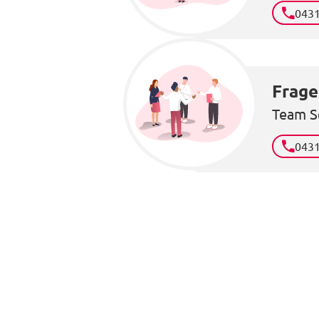
043
Frage
Team S
043