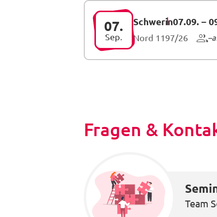
Schwerin
07.09.
–
0
07.
Sep.
a
Nord 1197/26
Fragen & Konta
Semin
Team S