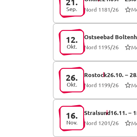
21.
Sep.
Nord 1181/26
M
Ostseebad Bolten
12.
Okt.
Nord 1195/26
M
Rostock
26.10.
–
28
26.
Okt.
Nord 1199/26
M
Stralsund
16.11.
–
1
16.
Nov.
Nord 1201/26
M