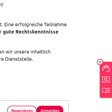
n?
. Eine erfolgreiche Teilnahme
ar
gute Rechtskenntnisse
 wir unsere inhaltlich
e Dienststelle.
Ein-/
Reservieren
Anmelden