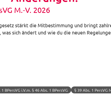
sVG M.-V. 2026
gesetz stärkt die Mitbestimmung und bringt zahl
 was sich ändert und wie du die neuen Regelungen
. 1 BPersVG i.V.m. § 46 Abs. 1 BPersVG
§ 39 Abs. 1 PersVG M