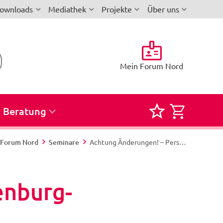
ownloads
Mediathek
Projekte
Über uns
Mein Forum Nord
Beratung
Merkliste
Semina
für
zur
i-Forum Nord
Seminare
Achtung Änderungen! – Personalvertretungsgesetz Mecklenburg-Vorpommern
Seminare
Buchun
und
enburg-
Reservi